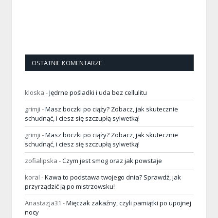
OSTATNIE KOMENTARZE
kloska
-
Jędrne pośladki i uda bez cellulitu
grimji
-
Masz boczki po ciąży? Zobacz, jak skutecznie
schudnąć, i ciesz się szczupłą sylwetką!
grimji
-
Masz boczki po ciąży? Zobacz, jak skutecznie
schudnąć, i ciesz się szczupłą sylwetką!
zofialipska
-
Czym jest smog oraz jak powstaje
koral
-
Kawa to podstawa twojego dnia? Sprawdź, jak
przyrządzić ją po mistrzowsku!
Anastazja31
-
Mięczak zakaźny, czyli pamiątki po upojnej
nocy