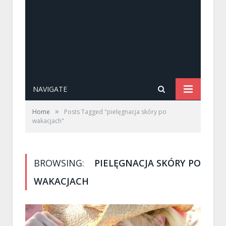
NAVIGATE
»
Home
Posts Tagged "pielęgnacja skóry po
wakacjach"
BROWSING:
PIELĘGNACJA SKÓRY PO
WAKACJACH