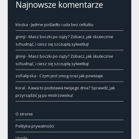
Najnowsze komentarze
kloska
-
Jędrne pośladki i uda bez cellulitu
grimji
-
Masz boczki po ciąży? Zobacz, jak skutecznie
schudnąć, i ciesz się szczupłą sylwetką!
grimji
-
Masz boczki po ciąży? Zobacz, jak skutecznie
schudnąć, i ciesz się szczupłą sylwetką!
zofialipska
-
Czym jest smog oraz jak powstaje
koral
-
Kawa to podstawa twojego dnia? Sprawdź, jak
przyrządzić ją po mistrzowsku!
O stronie
Polityka prywatności
Uroda