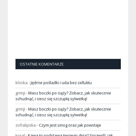
OSTATNIE KOMENTARZE
kloska
-
Jędrne pośladki i uda bez cellulitu
grimji
-
Masz boczki po ciąży? Zobacz, jak skutecznie
schudnąć, i ciesz się szczupłą sylwetką!
grimji
-
Masz boczki po ciąży? Zobacz, jak skutecznie
schudnąć, i ciesz się szczupłą sylwetką!
zofialipska
-
Czym jest smog oraz jak powstaje
koral
-
Kawa to podstawa twojego dnia? Sprawdź, jak