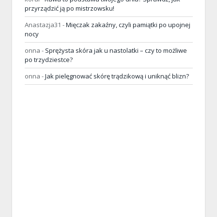
przyrządzić ją po mistrzowsku!
Anastazja31
-
Mięczak zakaźny, czyli pamiątki po upojnej
nocy
onna
-
Sprężysta skóra jak u nastolatki – czy to możliwe
po trzydziestce?
onna
-
Jak pielęgnować skórę trądzikową i uniknąć blizn?