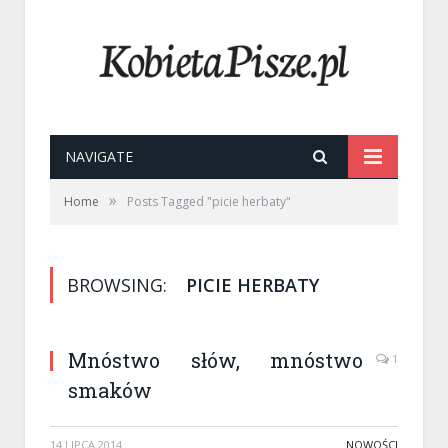
NAVIGATE
»
Home
Posts Tagged "picie herbaty"
BROWSING:
PICIE HERBATY
Mnóstwo słów, mnóstwo
1
smaków
14 LIPCA 2014
NOWOŚCI