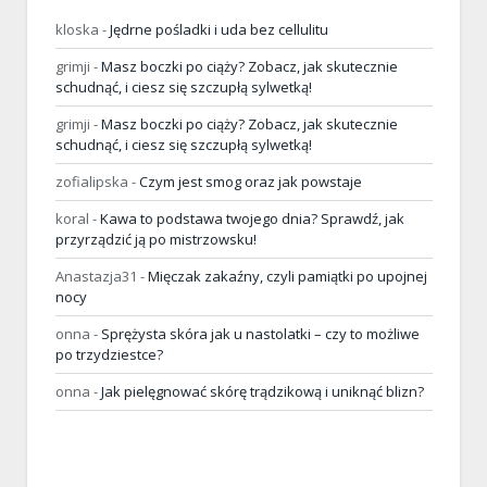
kloska
-
Jędrne pośladki i uda bez cellulitu
grimji
-
Masz boczki po ciąży? Zobacz, jak skutecznie
schudnąć, i ciesz się szczupłą sylwetką!
grimji
-
Masz boczki po ciąży? Zobacz, jak skutecznie
schudnąć, i ciesz się szczupłą sylwetką!
zofialipska
-
Czym jest smog oraz jak powstaje
koral
-
Kawa to podstawa twojego dnia? Sprawdź, jak
przyrządzić ją po mistrzowsku!
Anastazja31
-
Mięczak zakaźny, czyli pamiątki po upojnej
nocy
onna
-
Sprężysta skóra jak u nastolatki – czy to możliwe
po trzydziestce?
onna
-
Jak pielęgnować skórę trądzikową i uniknąć blizn?