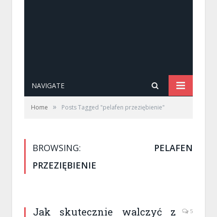
NAVIGATE
»
Home
Posts Tagged "pelafen przeziębienie"
BROWSING:
PELAFEN
PRZEZIĘBIENIE
Jak skutecznie walczyć z
5