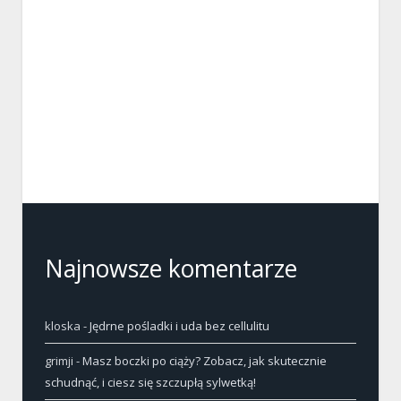
Najnowsze komentarze
kloska
-
Jędrne pośladki i uda bez cellulitu
grimji
-
Masz boczki po ciąży? Zobacz, jak skutecznie
schudnąć, i ciesz się szczupłą sylwetką!