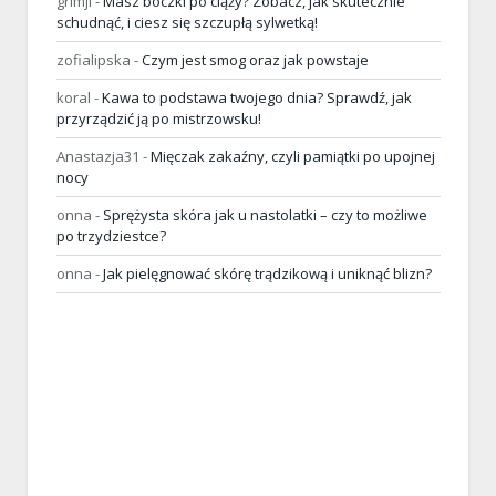
grimji
-
Masz boczki po ciąży? Zobacz, jak skutecznie
schudnąć, i ciesz się szczupłą sylwetką!
zofialipska
-
Czym jest smog oraz jak powstaje
koral
-
Kawa to podstawa twojego dnia? Sprawdź, jak
przyrządzić ją po mistrzowsku!
Anastazja31
-
Mięczak zakaźny, czyli pamiątki po upojnej
nocy
onna
-
Sprężysta skóra jak u nastolatki – czy to możliwe
po trzydziestce?
onna
-
Jak pielęgnować skórę trądzikową i uniknąć blizn?