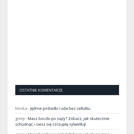
OSTATNIE KOMENTARZE
kloska
-
Jędrne pośladki i uda bez cellulitu
grimji
-
Masz boczki po ciąży? Zobacz, jak skutecznie
schudnąć, i ciesz się szczupłą sylwetką!