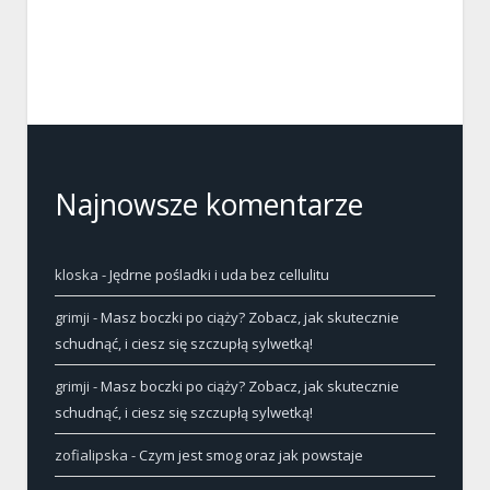
Najnowsze komentarze
kloska
-
Jędrne pośladki i uda bez cellulitu
grimji
-
Masz boczki po ciąży? Zobacz, jak skutecznie
schudnąć, i ciesz się szczupłą sylwetką!
grimji
-
Masz boczki po ciąży? Zobacz, jak skutecznie
schudnąć, i ciesz się szczupłą sylwetką!
zofialipska
-
Czym jest smog oraz jak powstaje