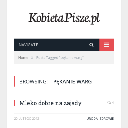
NAVIGATE
»
Home
Posts Tagged "pękanie warg"
BROWSING:
PĘKANIE WARG
Mleko dobre na zajady
4
20 LUTEGO 2012
URODA
,
ZDROWIE