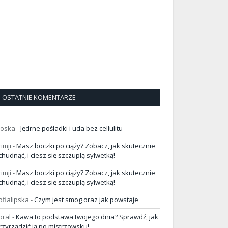
OSTATNIE KOMENTARZE
loska
-
Jędrne pośladki i uda bez cellulitu
rimji
-
Masz boczki po ciąży? Zobacz, jak skutecznie
chudnąć, i ciesz się szczupłą sylwetką!
rimji
-
Masz boczki po ciąży? Zobacz, jak skutecznie
chudnąć, i ciesz się szczupłą sylwetką!
ofialipska
-
Czym jest smog oraz jak powstaje
oral
-
Kawa to podstawa twojego dnia? Sprawdź, jak
rzyrządzić ją po mistrzowsku!