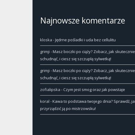
Najnowsze komentarze
kloska
-
Jędrne pośladki i uda bez cellulitu
grimji
-
Masz boczki po ciąży? Zobacz, jak skutecznie
schudnąć, i ciesz się szczupłą sylwetką!
grimji
-
Masz boczki po ciąży? Zobacz, jak skutecznie
schudnąć, i ciesz się szczupłą sylwetką!
zofialipska
-
Czym jest smog oraz jak powstaje
koral
-
Kawa to podstawa twojego dnia? Sprawdź, ja
przyrządzić ją po mistrzowsku!