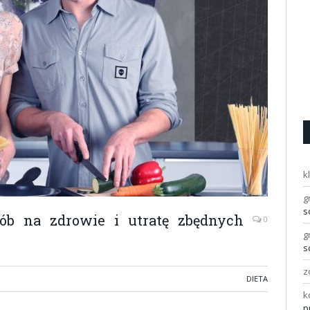
k
g
s
ób na zdrowie i utratę zbędnych
0
g
s
z
DIETA
k
p