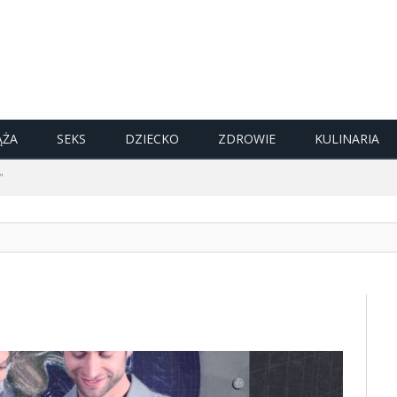
ĄŻA
SEKS
DZIECKO
ZDROWIE
KULINARIA
"