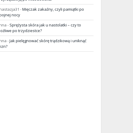
nastazja31
-
Mięczak zakaźny, czyli pamiątki po
pojnej nocy
nna
-
Sprężysta skóra jak u nastolatki – czy to
ożliwe po trzydziestce?
nna
-
Jak pielęgnować skórę trądzikową i uniknąć
lizn?