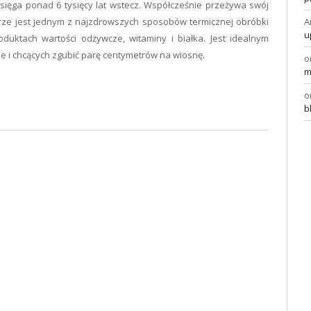
 sięga ponad 6 tysięcy lat wstecz. Współcześnie przeżywa swój
ze jest jednym z najzdrowszych sposobów termicznej obróbki
A
u
uktach wartości odżywcze, witaminy i białka. Jest idealnym
 i chcących zgubić parę centymetrów na wiosnę.
o
m
o
b