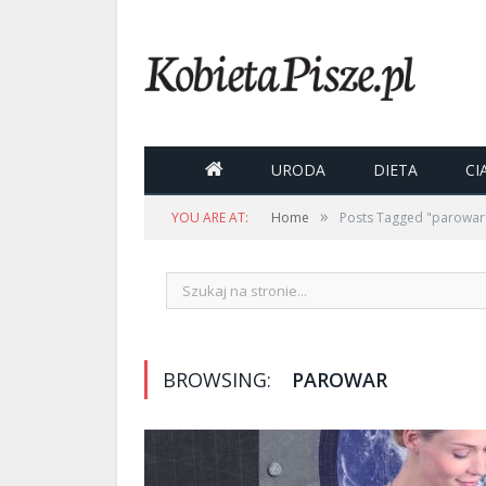

URODA
DIETA
CI
»
YOU ARE AT:
Home
Posts Tagged "parowar
BROWSING:
PAROWAR