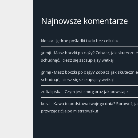
Najnowsze komentarze
kloska
-
Jędrne pośladki i uda bez cellulitu
grimji
-
Masz boczki po ciąży? Zobacz, jak skutecznie
schudnąć, i ciesz się szczupłą sylwetką!
grimji
-
Masz boczki po ciąży? Zobacz, jak skutecznie
schudnąć, i ciesz się szczupłą sylwetką!
zofialipska
-
Czym jest smog oraz jak powstaje
koral
-
Kawa to podstawa twojego dnia? Sprawdź, ja
przyrządzić ją po mistrzowsku!