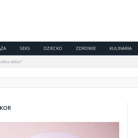
ĄŻA
SEKS
DZIECKO
ZDROWIE
KULINARIA
ialnia dekor"
EKOR