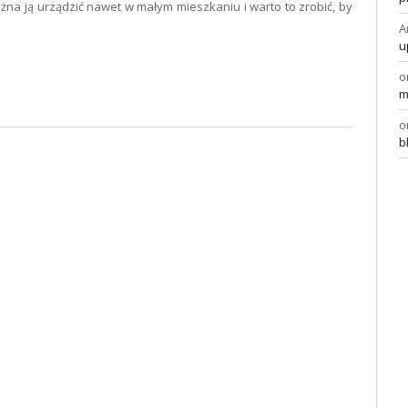
ożna ją urządzić nawet w małym mieszkaniu i warto to zrobić, by
A
u
o
m
o
b