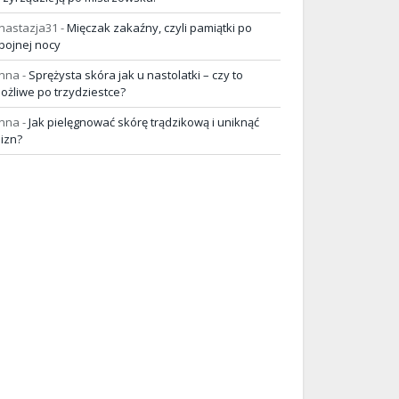
nastazja31
-
Mięczak zakaźny, czyli pamiątki po
pojnej nocy
nna
-
Sprężysta skóra jak u nastolatki – czy to
ożliwe po trzydziestce?
nna
-
Jak pielęgnować skórę trądzikową i uniknąć
lizn?