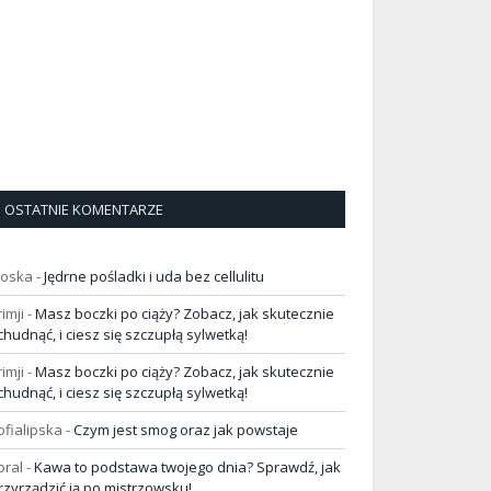
OSTATNIE KOMENTARZE
loska
-
Jędrne pośladki i uda bez cellulitu
rimji
-
Masz boczki po ciąży? Zobacz, jak skutecznie
chudnąć, i ciesz się szczupłą sylwetką!
rimji
-
Masz boczki po ciąży? Zobacz, jak skutecznie
chudnąć, i ciesz się szczupłą sylwetką!
ofialipska
-
Czym jest smog oraz jak powstaje
oral
-
Kawa to podstawa twojego dnia? Sprawdź, jak
rzyrządzić ją po mistrzowsku!