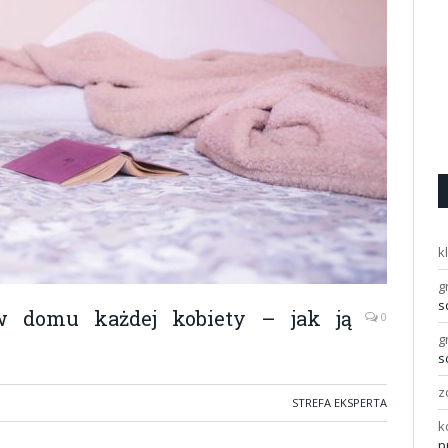
k
g
s
w domu każdej kobiety – jak ją
0
g
s
z
STREFA EKSPERTA
k
p