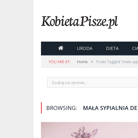

URODA
DIETA
CI
»
YOU ARE AT:
Home
Posts Tagged "mała syp
BROWSING:
MAŁA SYPIALNIA D