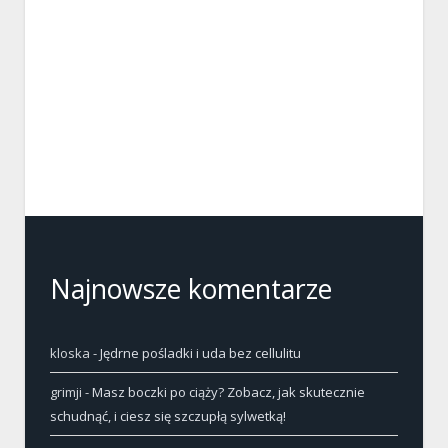
Najnowsze komentarze
kloska
-
Jędrne pośladki i uda bez cellulitu
grimji
-
Masz boczki po ciąży? Zobacz, jak skutecznie
schudnąć, i ciesz się szczupłą sylwetką!