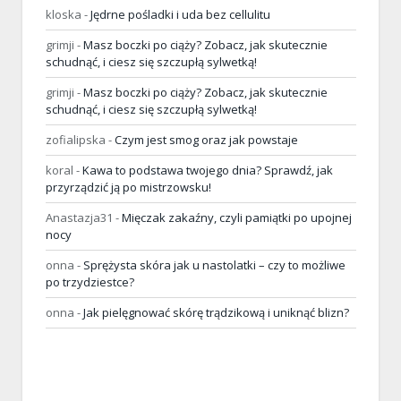
kloska
-
Jędrne pośladki i uda bez cellulitu
grimji
-
Masz boczki po ciąży? Zobacz, jak skutecznie
schudnąć, i ciesz się szczupłą sylwetką!
grimji
-
Masz boczki po ciąży? Zobacz, jak skutecznie
schudnąć, i ciesz się szczupłą sylwetką!
zofialipska
-
Czym jest smog oraz jak powstaje
koral
-
Kawa to podstawa twojego dnia? Sprawdź, jak
przyrządzić ją po mistrzowsku!
Anastazja31
-
Mięczak zakaźny, czyli pamiątki po upojnej
nocy
onna
-
Sprężysta skóra jak u nastolatki – czy to możliwe
po trzydziestce?
onna
-
Jak pielęgnować skórę trądzikową i uniknąć blizn?