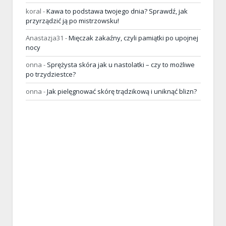
koral
-
Kawa to podstawa twojego dnia? Sprawdź, jak
przyrządzić ją po mistrzowsku!
Anastazja31
-
Mięczak zakaźny, czyli pamiątki po upojnej
nocy
onna
-
Sprężysta skóra jak u nastolatki – czy to możliwe
po trzydziestce?
onna
-
Jak pielęgnować skórę trądzikową i uniknąć blizn?