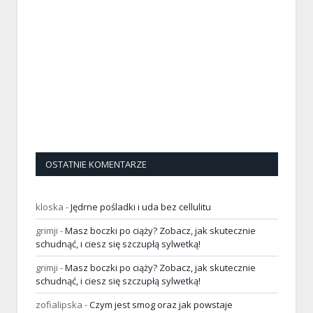
OSTATNIE KOMENTARZE
kloska
-
Jędrne pośladki i uda bez cellulitu
grimji
-
Masz boczki po ciąży? Zobacz, jak skutecznie
schudnąć, i ciesz się szczupłą sylwetką!
grimji
-
Masz boczki po ciąży? Zobacz, jak skutecznie
schudnąć, i ciesz się szczupłą sylwetką!
zofialipska
-
Czym jest smog oraz jak powstaje