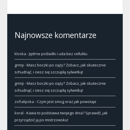
Najnowsze komentarze
kloska
-
Jędrne pośladki i uda bez cellulitu
grimji
-
Masz boczki po ciąży? Zobacz, jak skutecznie
schudnąć, i ciesz się szczupłą sylwetką!
grimji
-
Masz boczki po ciąży? Zobacz, jak skutecznie
schudnąć, i ciesz się szczupłą sylwetką!
zofialipska
-
Czym jest smog oraz jak powstaje
koral
-
Kawa to podstawa twojego dnia? Sprawdź, jak
przyrządzić ją po mistrzowsku!