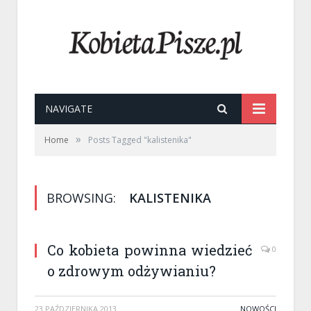
NAVIGATE
»
Home
Posts Tagged "kalistenika"
BROWSING:
KALISTENIKA
Co kobieta powinna wiedzieć
0
o zdrowym odżywianiu?
23 PAŹDZIERNIKA 2013
NOWOŚCI