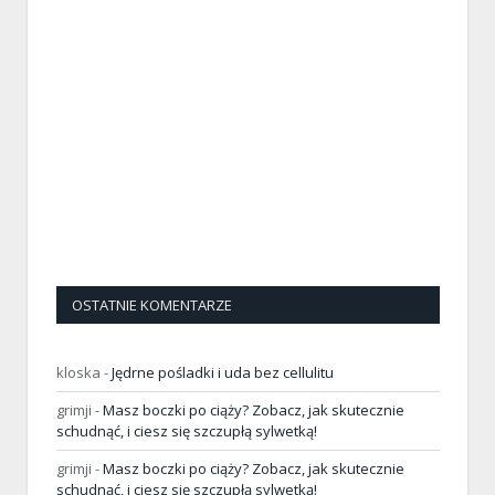
OSTATNIE KOMENTARZE
kloska
-
Jędrne pośladki i uda bez cellulitu
grimji
-
Masz boczki po ciąży? Zobacz, jak skutecznie
schudnąć, i ciesz się szczupłą sylwetką!
grimji
-
Masz boczki po ciąży? Zobacz, jak skutecznie
schudnąć, i ciesz się szczupłą sylwetką!