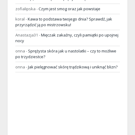
zofialipska
-
Czym jest smog oraz jak powstaje
koral
-
Kawa to podstawa twojego dnia? Sprawdź, jak
przyrządzić ją po mistrzowsku!
Anastazja31
-
Mięczak zakaźny, czyli pamiątki po upojnej
nocy
onna
-
Sprężysta skóra jak u nastolatki – czy to możliwe
po trzydziestce?
onna
-
Jak pielęgnować skórę trądzikową i uniknąć blizn?