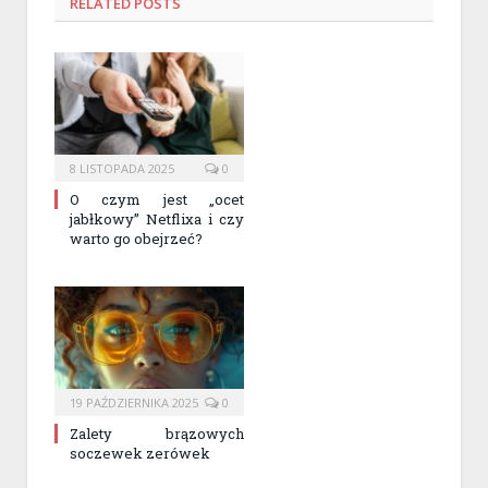
RELATED
POSTS
8 LISTOPADA 2025
0
O czym jest „ocet
jabłkowy” Netflixa i czy
warto go obejrzeć?
19 PAŹDZIERNIKA 2025
0
Zalety brązowych
soczewek zerówek