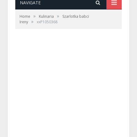
NAVIGATE
»
»
Home
Kulinaria
Szarlotka babci
»
Ireny
xxP1050368