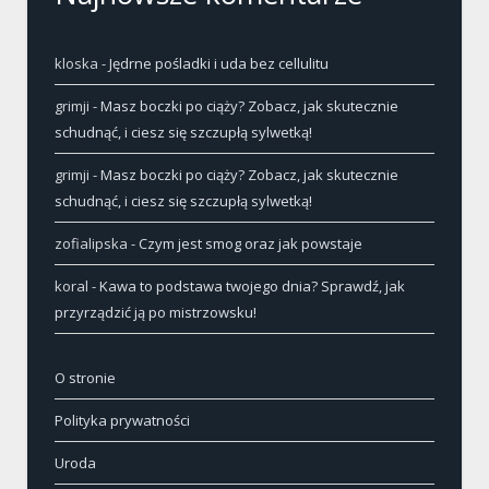
kloska
-
Jędrne pośladki i uda bez cellulitu
grimji
-
Masz boczki po ciąży? Zobacz, jak skutecznie
schudnąć, i ciesz się szczupłą sylwetką!
grimji
-
Masz boczki po ciąży? Zobacz, jak skutecznie
schudnąć, i ciesz się szczupłą sylwetką!
zofialipska
-
Czym jest smog oraz jak powstaje
koral
-
Kawa to podstawa twojego dnia? Sprawdź, jak
przyrządzić ją po mistrzowsku!
O stronie
Polityka prywatności
Uroda