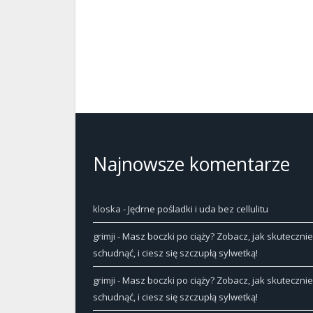
Najnowsze komentarze
kloska
-
Jędrne pośladki i uda bez cellulitu
grimji
-
Masz boczki po ciąży? Zobacz, jak skutecznie
schudnąć, i ciesz się szczupłą sylwetką!
grimji
-
Masz boczki po ciąży? Zobacz, jak skutecznie
schudnąć, i ciesz się szczupłą sylwetką!