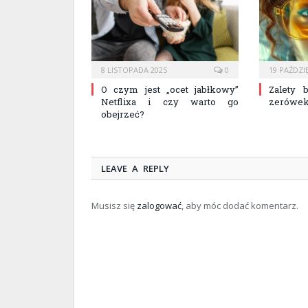
8 LISTOPADA 2025
0
19 PAŹDZI
O czym jest „ocet jabłkowy”
Zalety 
Netflixa i czy warto go
zerówe
obejrzeć?
LEAVE A REPLY
Musisz się
zalogować
, aby móc dodać komentarz.