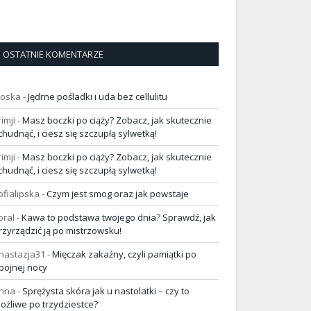
OSTATNIE KOMENTARZE
loska
-
Jędrne pośladki i uda bez cellulitu
rimji
-
Masz boczki po ciąży? Zobacz, jak skutecznie
chudnąć, i ciesz się szczupłą sylwetką!
rimji
-
Masz boczki po ciąży? Zobacz, jak skutecznie
chudnąć, i ciesz się szczupłą sylwetką!
ofialipska
-
Czym jest smog oraz jak powstaje
oral
-
Kawa to podstawa twojego dnia? Sprawdź, jak
rzyrządzić ją po mistrzowsku!
nastazja31
-
Mięczak zakaźny, czyli pamiątki po
pojnej nocy
nna
-
Sprężysta skóra jak u nastolatki – czy to
ożliwe po trzydziestce?