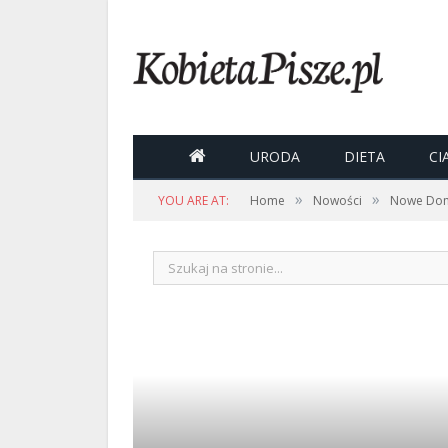

URODA
DIETA
CI
»
»
YOU ARE AT:
Home
Nowości
Nowe Domo