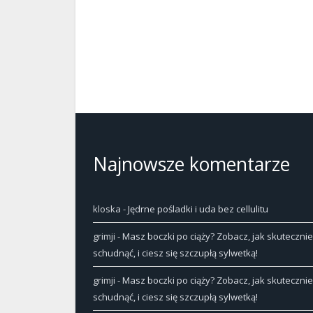
Najnowsze komentarze
kloska
-
Jędrne pośladki i uda bez cellulitu
grimji
-
Masz boczki po ciąży? Zobacz, jak skutecznie
schudnąć, i ciesz się szczupłą sylwetką!
grimji
-
Masz boczki po ciąży? Zobacz, jak skutecznie
schudnąć, i ciesz się szczupłą sylwetką!