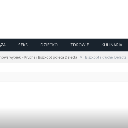
ĄŻA
SEKS
DZIECKO
ZDROWIE
KULINARIA
»
we wypieki - Kruche i Biszkopt poleca Delecta
Biszkopt i Kruche_Delecta_