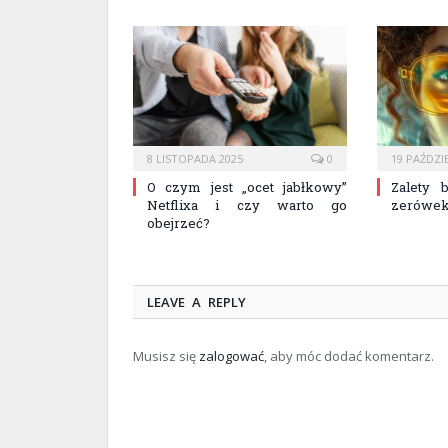
8 LISTOPADA 2025
0
19 PAŹDZI
O czym jest „ocet jabłkowy”
Zalety 
Netflixa i czy warto go
zerówe
obejrzeć?
LEAVE A REPLY
Musisz się
zalogować
, aby móc dodać komentarz.