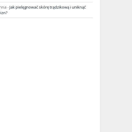
nna
-
Jak pielęgnować skórę trądzikową i uniknąć
lizn?