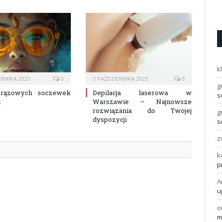
k
ERNIKA 2025
0
3 PAŹDZIERNIKA 2025
0
g
brązowych soczewek
Depilacja laserowa w
s
k
Warszawie – Najnowsze
rozwiązania do Twojej
g
dyspozycji
s
z
k
p
A
u
o
m