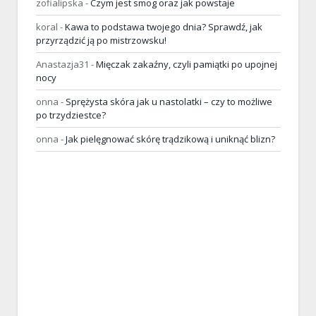
zofialipska
-
Czym jest smog oraz jak powstaje
koral
-
Kawa to podstawa twojego dnia? Sprawdź, jak
przyrządzić ją po mistrzowsku!
Anastazja31
-
Mięczak zakaźny, czyli pamiątki po upojnej
nocy
onna
-
Sprężysta skóra jak u nastolatki – czy to możliwe
po trzydziestce?
onna
-
Jak pielęgnować skórę trądzikową i uniknąć blizn?