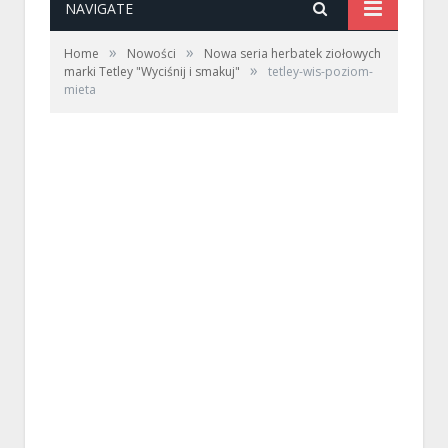
NAVIGATE
»
»
Home
Nowości
Nowa seria herbatek ziołowych
»
marki Tetley "Wyciśnij i smakuj"
tetley-wis-poziom-
mieta