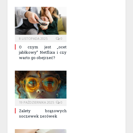
8 LISTOPADA 2025
0
O czym jest „ocet
jabłkowy” Netflixa i czy
warto go obejrzeć?
19 PAŹDZIERNIKA 2025
0
Zalety brązowych
soczewek zerówek