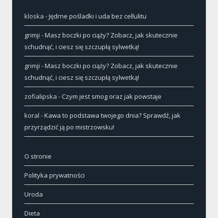
kloska
-
Jędrne pośladki i uda bez cellulitu
grimji
-
Masz boczki po ciąży? Zobacz, jak skutecznie
schudnąć, i ciesz się szczupłą sylwetką!
grimji
-
Masz boczki po ciąży? Zobacz, jak skutecznie
schudnąć, i ciesz się szczupłą sylwetką!
zofialipska
-
Czym jest smog oraz jak powstaje
koral
-
Kawa to podstawa twojego dnia? Sprawdź, jak
przyrządzić ją po mistrzowsku!
O stronie
Polityka prywatności
Uroda
Dieta