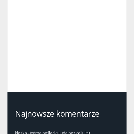
Najnowsze komentarze
kloska
-
Jędrne pośladki i uda bez cellulitu