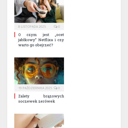
8 LISTOPADA 2025
0
O czym jest „ocet
jabłkowy” Netflixa i czy
warto go obejrzeć?
19 PAŹDZIERNIKA 2025
0
Zalety brązowych
soczewek zerówek