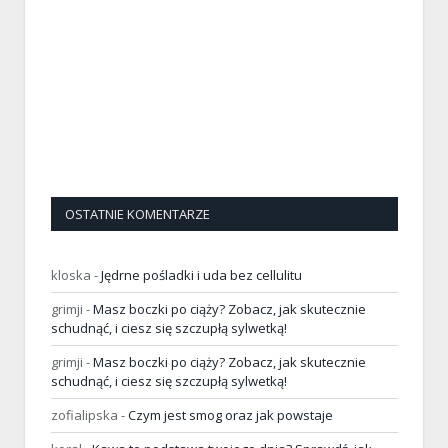
OSTATNIE KOMENTARZE
kloska
-
Jędrne pośladki i uda bez cellulitu
grimji
-
Masz boczki po ciąży? Zobacz, jak skutecznie
schudnąć, i ciesz się szczupłą sylwetką!
grimji
-
Masz boczki po ciąży? Zobacz, jak skutecznie
schudnąć, i ciesz się szczupłą sylwetką!
zofialipska
-
Czym jest smog oraz jak powstaje