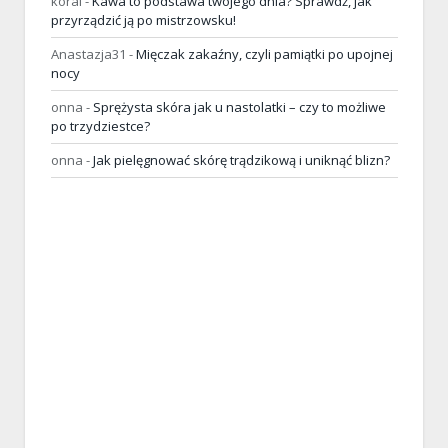
koral
-
Kawa to podstawa twojego dnia? Sprawdź, jak
przyrządzić ją po mistrzowsku!
Anastazja31
-
Mięczak zakaźny, czyli pamiątki po upojnej
nocy
onna
-
Sprężysta skóra jak u nastolatki – czy to możliwe
po trzydziestce?
onna
-
Jak pielęgnować skórę trądzikową i uniknąć blizn?