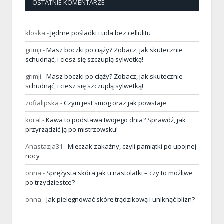
OSTATNIE KOMENTARZE
kloska
-
Jędrne pośladki i uda bez cellulitu
grimji
-
Masz boczki po ciąży? Zobacz, jak skutecznie
schudnąć, i ciesz się szczupłą sylwetką!
grimji
-
Masz boczki po ciąży? Zobacz, jak skutecznie
schudnąć, i ciesz się szczupłą sylwetką!
zofialipska
-
Czym jest smog oraz jak powstaje
koral
-
Kawa to podstawa twojego dnia? Sprawdź, jak
przyrządzić ją po mistrzowsku!
Anastazja31
-
Mięczak zakaźny, czyli pamiątki po upojnej
nocy
onna
-
Sprężysta skóra jak u nastolatki – czy to możliwe
po trzydziestce?
onna
-
Jak pielęgnować skórę trądzikową i uniknąć blizn?