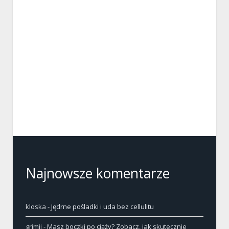
Najnowsze komentarze
kloska
-
Jędrne pośladki i uda bez cellulitu
grimji
-
Masz boczki po ciąży? Zobacz, jak skutecznie