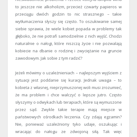
to jeszcze nie alkoholizm, przecież czwarty papieros w
przeciągu dwóch godzin to nic strasznego – takie
wytłumaczenia słyszy się często. To oszukiwanie samej
siebie sprawia, że wiele kobiet popada w problemy tak
głęboko, że nie potrafi samodzielnie z nich wyjść. Chodzi
naturalnie o nałogi, które niszczą życie i nie pozwalają
kobiecie na dbanie o rodzinę i zwyciężanie na gruncie
zawodowym. Jak sobie z tym radzić?
Jeżeli mówimy o uzależnieniach – najlepszym wyjściem z
sytuacji jest poddanie się kuracji. Jednak uwaga – to
kobieta z własnej, nieprzymuszonej woli musi zrozumieć,
że ma problem i chce walczyć o lepsze jutro. Często
słyszymy o odwykach lub terapiach, które są wymuszone
przez sąd. Zwykle takie terapie mają miejsce w
państwowych ośrodkach leczenia. Czy zdają egzamin?
Nie, ponieważ uzależniony tyko udaje, oszukując i
wracając do nałogu ze zdwojoną siłą. Tak więc