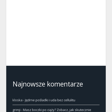
Najnowsze komentarze
kloska
-
Jędrne pośladki i uda bez cellulitu
grimji
-
Masz boczki po ciąży? Zobacz, jak skutecznie