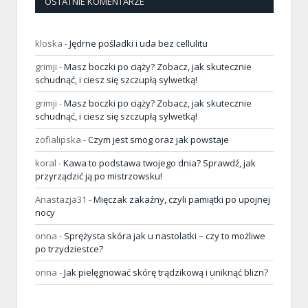
OSTATNIE KOMENTARZE
kloska
-
Jędrne pośladki i uda bez cellulitu
grimji
-
Masz boczki po ciąży? Zobacz, jak skutecznie
schudnąć, i ciesz się szczupłą sylwetką!
grimji
-
Masz boczki po ciąży? Zobacz, jak skutecznie
schudnąć, i ciesz się szczupłą sylwetką!
zofialipska
-
Czym jest smog oraz jak powstaje
koral
-
Kawa to podstawa twojego dnia? Sprawdź, jak
przyrządzić ją po mistrzowsku!
Anastazja31
-
Mięczak zakaźny, czyli pamiątki po upojnej
nocy
onna
-
Sprężysta skóra jak u nastolatki – czy to możliwe
po trzydziestce?
onna
-
Jak pielęgnować skórę trądzikową i uniknąć blizn?