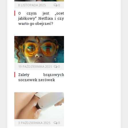
8 LISTOPADA 2025
0
O czym jest „ocet
jabłkowy” Netflixa i czy
warto go obejrzeć?
19 PAŹDZIERNIKA 2025
0
Zalety brązowych
soczewek zerówek
3 PAŹDZIERNIKA 2025
0