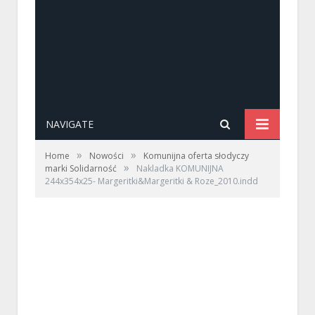
NAVIGATE
»
»
Home
Nowości
Komunijna oferta słodyczy
»
marki Solidarność
Nakladka KOMUNIJNA
244x354x25- Margeritki&Margeritki & Roze_2010.indd