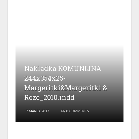
Nakladka KOMUNIJNA
244x354x25-
Margeritki&Margeritki &
Roze_2010.indd
7 MARCA 2017
0 COMMENTS