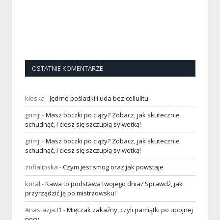
OSTATNIE KOMENTARZE
kloska
-
Jędrne pośladki i uda bez cellulitu
grimji
-
Masz boczki po ciąży? Zobacz, jak skutecznie
schudnąć, i ciesz się szczupłą sylwetką!
grimji
-
Masz boczki po ciąży? Zobacz, jak skutecznie
schudnąć, i ciesz się szczupłą sylwetką!
zofialipska
-
Czym jest smog oraz jak powstaje
koral
-
Kawa to podstawa twojego dnia? Sprawdź, jak
przyrządzić ją po mistrzowsku!
Anastazja31
-
Mięczak zakaźny, czyli pamiątki po upojnej
nocy