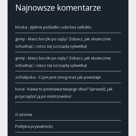
Najnowsze komentarze
kloska
-
Jędrne pośladki i uda bez cellulitu
grimji
-
Masz boczki po ciąży? Zobacz, jak skutecznie
schudnąć, i ciesz się szczupłą sylwetką!
grimji
-
Masz boczki po ciąży? Zobacz, jak skutecznie
schudnąć, i ciesz się szczupłą sylwetką!
zofialipska
-
Czym jest smog oraz jak powstaje
koral
-
Kawa to podstawa twojego dnia? Sprawdź, jak
przyrządzić ją po mistrzowsku!
O stronie
Polityka prywatności