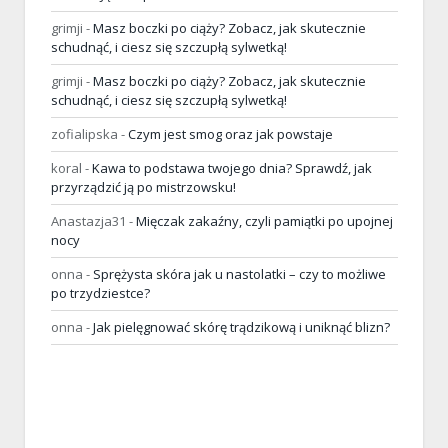
grimji
-
Masz boczki po ciąży? Zobacz, jak skutecznie
schudnąć, i ciesz się szczupłą sylwetką!
grimji
-
Masz boczki po ciąży? Zobacz, jak skutecznie
schudnąć, i ciesz się szczupłą sylwetką!
zofialipska
-
Czym jest smog oraz jak powstaje
koral
-
Kawa to podstawa twojego dnia? Sprawdź, jak
przyrządzić ją po mistrzowsku!
Anastazja31
-
Mięczak zakaźny, czyli pamiątki po upojnej
nocy
onna
-
Sprężysta skóra jak u nastolatki – czy to możliwe
po trzydziestce?
onna
-
Jak pielęgnować skórę trądzikową i uniknąć blizn?