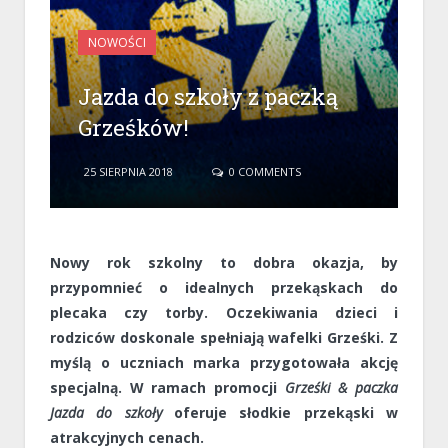
NOWOŚCI
Jazda do szkoły z paczką
Grześków!
25 SIERPNIA 2018
0 COMMENTS
Nowy rok szkolny to dobra okazja, by
przypomnieć o idealnych przekąskach do
plecaka czy torby. Oczekiwania dzieci i
rodziców doskonale spełniają wafelki Grześki. Z
myślą o uczniach marka przygotowała akcję
specjalną. W ramach promocji
Grześki & paczka
Jazda do szkoły
oferuje słodkie przekąski w
atrakcyjnych cenach.