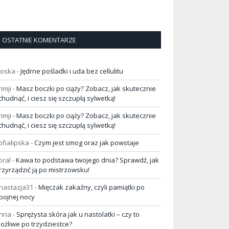
OSTATNIE KOMENTARZE
loska
-
Jędrne pośladki i uda bez cellulitu
rimji
-
Masz boczki po ciąży? Zobacz, jak skutecznie
chudnąć, i ciesz się szczupłą sylwetką!
rimji
-
Masz boczki po ciąży? Zobacz, jak skutecznie
chudnąć, i ciesz się szczupłą sylwetką!
ofialipska
-
Czym jest smog oraz jak powstaje
oral
-
Kawa to podstawa twojego dnia? Sprawdź, jak
rzyrządzić ją po mistrzowsku!
nastazja31
-
Mięczak zakaźny, czyli pamiątki po
pojnej nocy
nna
-
Sprężysta skóra jak u nastolatki – czy to
ożliwe po trzydziestce?