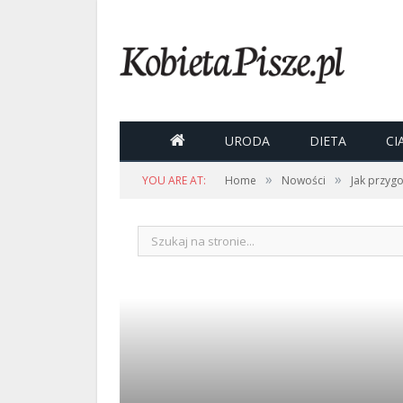

URODA
DIETA
CI
»
»
YOU ARE AT:
Home
Nowości
Jak przyg