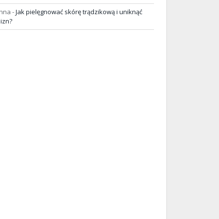
nna
-
Jak pielęgnować skórę trądzikową i uniknąć
lizn?