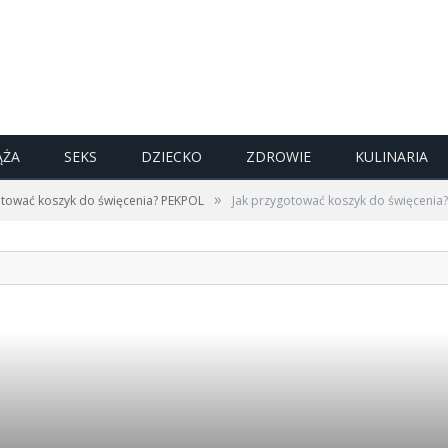
ĄŻA
SEKS
DZIECKO
ZDROWIE
KULINARIA
»
otować koszyk do święcenia? PEKPOL
Jak przygotować koszyk do święcenia