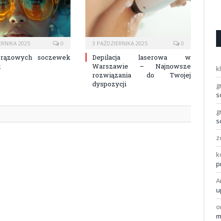
ERNIKA 2025
0
3 PAŹDZIERNIKA 2025
0
brązowych soczewek
Depilacja laserowa w
k
Warszawie – Najnowsze
k
rozwiązania do Twojej
dyspozycji
g
s
g
s
z
k
p
A
u
o
m