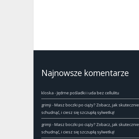
Najnowsze komentarze
kloska
-
Jędrne pośladki i uda bez cellulitu
grimji
-
Masz boczki po ciąży? Zobacz, jak skutecznie
schudnąć, i ciesz się szczupłą sylwetką!
grimji
-
Masz boczki po ciąży? Zobacz, jak skutecznie
schudnąć, i ciesz się szczupłą sylwetką!