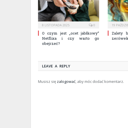
8 LISTOPADA 2025
0
19 PAŹDZI
O czym jest „ocet jabłkowy”
Zalety 
Netflixa i czy warto go
zerówe
obejrzeć?
LEAVE A REPLY
Musisz się
zalogować
, aby móc dodać komentarz.