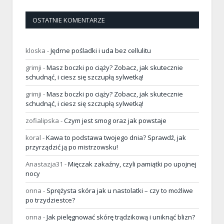
OSTATNIE KOMENTARZE
kloska
-
Jędrne pośladki i uda bez cellulitu
grimji
-
Masz boczki po ciąży? Zobacz, jak skutecznie
schudnąć, i ciesz się szczupłą sylwetką!
grimji
-
Masz boczki po ciąży? Zobacz, jak skutecznie
schudnąć, i ciesz się szczupłą sylwetką!
zofialipska
-
Czym jest smog oraz jak powstaje
koral
-
Kawa to podstawa twojego dnia? Sprawdź, jak
przyrządzić ją po mistrzowsku!
Anastazja31
-
Mięczak zakaźny, czyli pamiątki po upojnej
nocy
onna
-
Sprężysta skóra jak u nastolatki – czy to możliwe
po trzydziestce?
onna
-
Jak pielęgnować skórę trądzikową i uniknąć blizn?