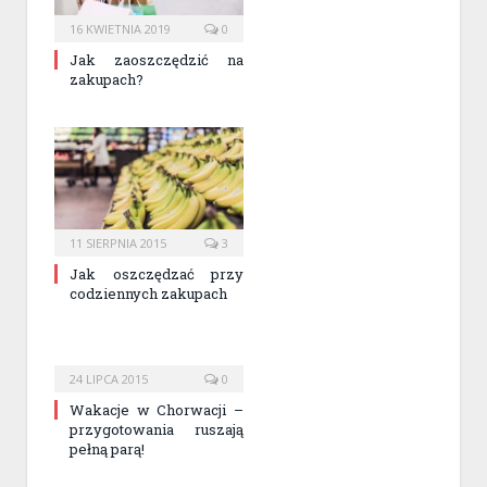
16 KWIETNIA 2019
0
Jak zaoszczędzić na
zakupach?
11 SIERPNIA 2015
3
Jak oszczędzać przy
codziennych zakupach
24 LIPCA 2015
0
Wakacje w Chorwacji –
przygotowania ruszają
pełną parą!