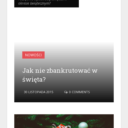
okresie świątecznym?
okresie świątecznym?
NOWOŚCI
Jak nie zbankrutować w
święta?
30 LISTOPADA 2015
0 COMMENTS