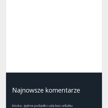
Najnowsze komentarze
kloska
-
Jędrne pośladki i uda bez cellulitu