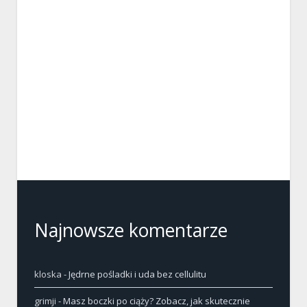
Najnowsze komentarze
kloska
-
Jędrne pośladki i uda bez cellulitu
grimji
-
Masz boczki po ciąży? Zobacz, jak skutecznie