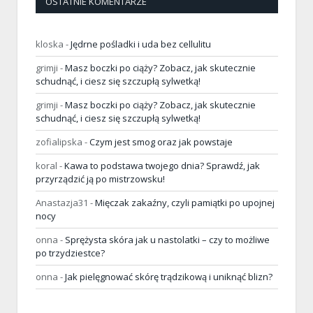
OSTATNIE KOMENTARZE
kloska
-
Jędrne pośladki i uda bez cellulitu
grimji
-
Masz boczki po ciąży? Zobacz, jak skutecznie
schudnąć, i ciesz się szczupłą sylwetką!
grimji
-
Masz boczki po ciąży? Zobacz, jak skutecznie
schudnąć, i ciesz się szczupłą sylwetką!
zofialipska
-
Czym jest smog oraz jak powstaje
koral
-
Kawa to podstawa twojego dnia? Sprawdź, jak
przyrządzić ją po mistrzowsku!
Anastazja31
-
Mięczak zakaźny, czyli pamiątki po upojnej
nocy
onna
-
Sprężysta skóra jak u nastolatki – czy to możliwe
po trzydziestce?
onna
-
Jak pielęgnować skórę trądzikową i uniknąć blizn?