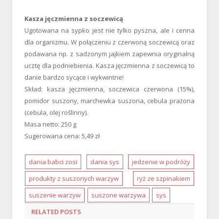
Kasza jęczmienna z soczewicą
Ugotowana na sypko jest nie tylko pyszna, ale i cenna
dla organizmu. W połączeniu z czerwoną soczewicą oraz
podawana np. z sadzonym jajkiem zapewnia oryginalną
ucztę dla podniebienia. Kasza jęczmienna z soczewicą to
danie bardzo sycące i wykwintne!
Skład: kasza jęczmienna, soczewica czerwona (15%),
pomidor suszony, marchewka suszona, cebula prażona
(cebula, olej roślinny).
Masa netto: 250 g
Sugerowana cena: 5,49 zł
dania babci zosi
dania sys
jedzenie w podróży
produkty z suszonych warzyw
ryż ze szpinakiem
suszenie warzyw
suszone warzywa
sys
RELATED
POSTS