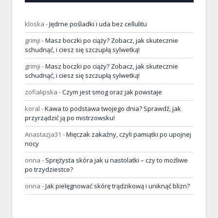
kloska
-
Jędrne pośladki i uda bez cellulitu
grimji
-
Masz boczki po ciąży? Zobacz, jak skutecznie
schudnąć, i ciesz się szczupłą sylwetką!
grimji
-
Masz boczki po ciąży? Zobacz, jak skutecznie
schudnąć, i ciesz się szczupłą sylwetką!
zofialipska
-
Czym jest smog oraz jak powstaje
koral
-
Kawa to podstawa twojego dnia? Sprawdź, jak
przyrządzić ją po mistrzowsku!
Anastazja31
-
Mięczak zakaźny, czyli pamiątki po upojnej
nocy
onna
-
Sprężysta skóra jak u nastolatki – czy to możliwe
po trzydziestce?
onna
-
Jak pielęgnować skórę trądzikową i uniknąć blizn?