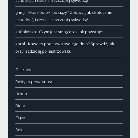
schudnąć, i ciesz się szczupłą sylwetką!
grimji
-
Masz boczki po ciąży? Zobacz, jak skutecznie
schudnąć, i ciesz się szczupłą sylwetką!
zofialipska
-
Czym jest smog oraz jak powstaje
koral
-
Kawa to podstawa twojego dnia? Sprawdź, jak
przyrządzić ją po mistrzowsku!
O stronie
Polityka prywatności
Uroda
Dieta
Ciąża
Seks