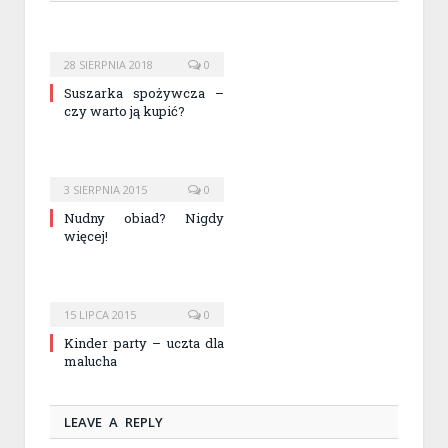
28 SIERPNIA 2018
0
Suszarka spożywcza –
czy warto ją kupić?
3 SIERPNIA 2015
0
Nudny obiad? Nigdy
więcej!
15 LIPCA 2015
0
Kinder party – uczta dla
malucha
LEAVE A REPLY