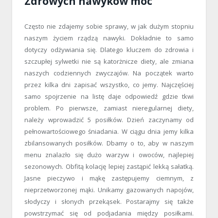
Zdrowych nawyków moc
Często nie zdajemy sobie sprawy, w jak dużym stopniu
naszym życiem rządzą nawyki. Dokładnie to samo
dotyczy odżywiania się. Dlatego kluczem do zdrowia i
szczupłej sylwetki nie są katorżnicze diety, ale zmiana
naszych codziennych zwyczajów. Na początek warto
przez kilka dni zapisać wszystko, co jemy. Najczęściej
samo spojrzenie na listę daje odpowiedź gdzie tkwi
problem. Po pierwsze, zamiast nieregularnej diety,
należy wprowadzić 5 posiłków. Dzień zaczynamy od
pełnowartościowego śniadania. W ciągu dnia jemy kilka
zbilansowanych posiłków. Dbamy o to, aby w naszym
menu znalazło się dużo warzyw i owoców, najlepiej
sezonowych. Obfitą kolację lepiej zastąpić lekką sałatką.
Jasne pieczywo i mąkę zastępujemy ciemnym, z
nieprzetworzonej mąki. Unikamy gazowanych napojów,
słodyczy i słonych przekąsek. Postarajmy się także
powstrzymać się od podjadania między posiłkami.