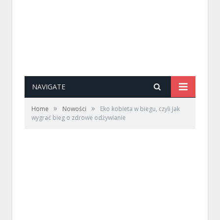
NAVIGATE
»
»
Home
Nowości
Eko kobieta w biegu, czyli jak
wygrać bieg o zdrowe odżywianie