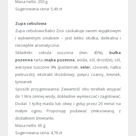
Masa netto: 250 g
Sugerowana cena: 5,49 zł
Zupa cebulowa
Zupa cebulowa Babci Zosi zaskakuje swoim wyjątkowym
i wykwintnym smakiem – jest lekko słodka, delikatna i
niezwykle aromatyczna.
Składniki: cebula suszona (min. 45%),
bułka
pszenna
tarta (
mąka pszenna
, woda, sól, drożdże), sól,
warzywa suszone 9% (pasternak,
seler
, czosnek, natka
pietruszki), ekstrakt drożdżowy, pieprz czarny, kminek,
tymianek
Sposób przygotowania: Zawartość obu torebek wsypać
do 1 litra zimnej wody, dokładnie wymieszać i zagotować.
Dodać 1 łyżkę masła lub oliwy i gotuj przez 20 minut na
małym ogniu. Proponuję podawać zmiksowaną, z
dodatkiem śmietanki.
Masa netto: 65 g
Sugerowana cena: 4,79 zł