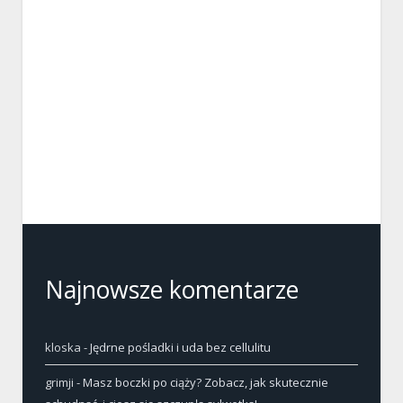
Najnowsze komentarze
kloska
-
Jędrne pośladki i uda bez cellulitu
grimji
-
Masz boczki po ciąży? Zobacz, jak skutecznie