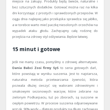
miejsce na zakupy. Produkty będą świeże, naturalne i
bez sztucznych dodatków. Gotować można raz na kilka
dni korzystając z prostych i sprawdzonych przepisów. W
ciągu dnia najlepiej jako przekąska sprawdza się jabłko,
a w torebce warto mieć paczkę niesolonych orzechów na
wypadek ataku głodu. Zachęcajmy całą rodzinę do
przejścia na zdrowy styl odżywiania. Będzie łatwiej.
15 minut i gotowe
Jeśli nie mamy czasu, pomyślmy o zdrowej alternatywie.
Dania Babci Zosi firmy SyS
to seria gotowych dań,
które powstają w wyniku suszenia. Jest to najstarsza,
naturalna metoda przetwarzania żywności, która
pozwala dłużej cieszyć się walorami zdrowotnymi i
smakowymi sezonowych warzyw, które zebrane na
zielonym Podkarpaciu, tuż po zbiorach, są suszone w
ciepłym powietrzu. W procesie suszenia odparowywane
jest ok. 90% wody – dlatego produkty na długo zachowują