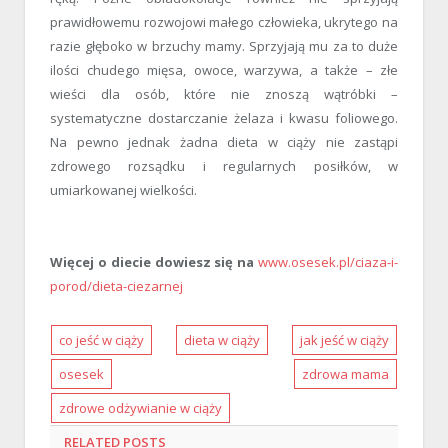
prawidłowemu rozwojowi małego człowieka, ukrytego na
razie głęboko w brzuchy mamy. Sprzyjają mu za to duże
ilości chudego mięsa, owoce, warzywa, a także – złe
wieści dla osób, które nie znoszą wątróbki –
systematyczne dostarczanie żelaza i kwasu foliowego.
Na pewno jednak żadna dieta w ciąży nie zastąpi
zdrowego rozsądku i regularnych posiłków, w
umiarkowanej wielkości.
Więcej o diecie dowiesz się na
www.osesek.pl/ciaza-i-
porod/dieta-ciezarnej
co jeść w ciąży
dieta w ciąży
jak jeść w ciąży
osesek
zdrowa mama
zdrowe odżywianie w ciąży
RELATED
POSTS