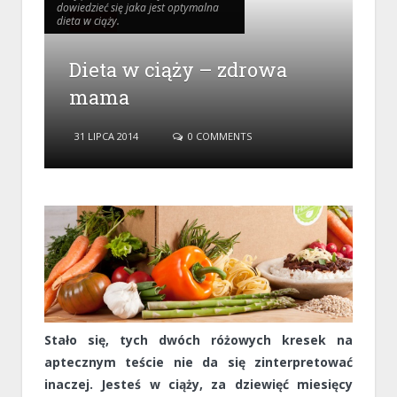
dowiedzieć się jaka jest optymalna
dowiedzieć się jaka jest optymalna
dieta w ciąży.
dieta w ciąży.
CIĄŻA
Dieta w ciąży – zdrowa
mama
31 LIPCA 2014
0 COMMENTS
Stało się, tych dwóch różowych kresek na
aptecznym teście nie da się zinterpretować
inaczej. Jesteś w ciąży, za dziewięć miesięcy