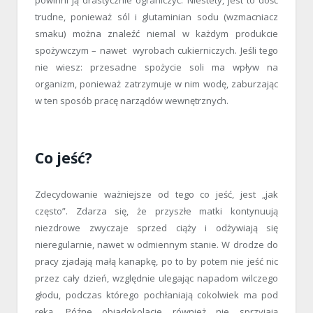
powinni ją drastycznie ograniczyć. Niestety, jest to dość
trudne, ponieważ sól i glutaminian sodu (wzmacniacz
smaku) można znaleźć niemal w każdym produkcie
spożywczym – nawet wyrobach cukierniczych. Jeśli tego
nie wiesz: przesadne spożycie soli ma wpływ na
organizm, ponieważ zatrzymuje w nim wodę, zaburzając
w ten sposób pracę narządów wewnętrznych.
Co jeść?
Zdecydowanie ważniejsze od tego co jeść, jest „jak
często”. Zdarza się, że przyszłe matki kontynuują
niezdrowe zwyczaje sprzed ciąży i odżywiają się
nieregularnie, nawet w odmiennym stanie. W drodze do
pracy zjadają małą kanapkę, po to by potem nie jeść nic
przez cały dzień, względnie ulegając napadom wilczego
głodu, podczas którego pochłaniają cokolwiek ma pod
ręką. Późne obiadokolacje również nie sprzyjają