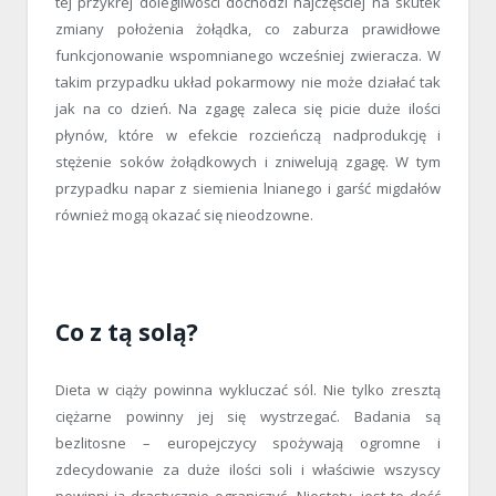
tej przykrej dolegliwości dochodzi najczęściej na skutek
zmiany położenia żołądka, co zaburza prawidłowe
funkcjonowanie wspomnianego wcześniej zwieracza. W
takim przypadku układ pokarmowy nie może działać tak
jak na co dzień. Na zgagę zaleca się picie duże ilości
płynów, które w efekcie rozcieńczą nadprodukcję i
stężenie soków żołądkowych i zniwelują zgagę. W tym
przypadku napar z siemienia lnianego i garść migdałów
również mogą okazać się nieodzowne.
Co z tą solą?
Dieta w ciąży powinna wykluczać sól. Nie tylko zresztą
ciężarne powinny jej się wystrzegać. Badania są
bezlitosne – europejczycy spożywają ogromne i
zdecydowanie za duże ilości soli i właściwie wszyscy