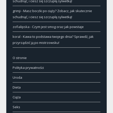
schudnąć, i ciesz się szczupłą sylwetką!
grimji
-
Masz boczki po ciąży? Zobacz, jak skutecznie
schudnąć, i ciesz się szczupłą sylwetką!
zofialipska
-
Czym jest smog oraz jak powstaje
koral
-
Kawa to podstawa twojego dnia? Sprawdź, jak
przyrządzić ją po mistrzowsku!
O stronie
Polityka prywatności
Uroda
Dieta
Ciąża
Seks