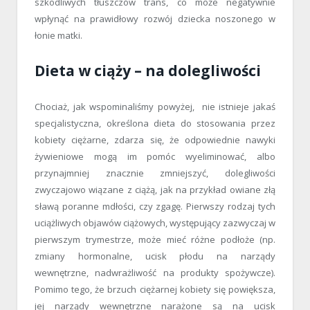
szkodliwych tłuszczów trans, co może negatywnie
wpłynąć na prawidłowy rozwój dziecka noszonego w
łonie matki.
Dieta w ciąży – na dolegliwości
Chociaż, jak wspominaliśmy powyżej, nie istnieje jakaś
specjalistyczna, określona dieta do stosowania przez
kobiety ciężarne, zdarza się, że odpowiednie nawyki
żywieniowe mogą im pomóc wyeliminować, albo
przynajmniej znacznie zmniejszyć, dolegliwości
zwyczajowo wiązane z ciążą, jak na przykład owiane złą
sławą poranne mdłości, czy zgagę. Pierwszy rodzaj tych
uciążliwych objawów ciążowych, występujący zazwyczaj w
pierwszym trymestrze, może mieć różne podłoże (np.
zmiany hormonalne, ucisk płodu na narządy
wewnętrzne, nadwrażliwość na produkty spożywcze).
Pomimo tego, że brzuch ciężarnej kobiety się powiększa,
jej narządy wewnętrzne narażone są na ucisk