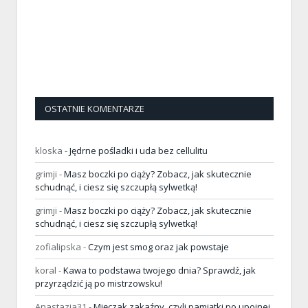
OSTATNIE KOMENTARZE
kloska
-
Jędrne pośladki i uda bez cellulitu
grimji
-
Masz boczki po ciąży? Zobacz, jak skutecznie
schudnąć, i ciesz się szczupłą sylwetką!
grimji
-
Masz boczki po ciąży? Zobacz, jak skutecznie
schudnąć, i ciesz się szczupłą sylwetką!
zofialipska
-
Czym jest smog oraz jak powstaje
koral
-
Kawa to podstawa twojego dnia? Sprawdź, jak
przyrządzić ją po mistrzowsku!
Anastazja31
-
Mięczak zakaźny, czyli pamiątki po upojnej