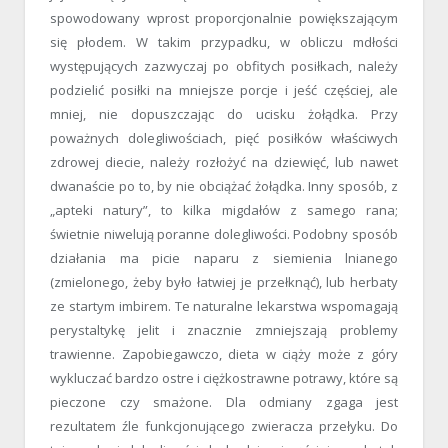
spowodowany wprost proporcjonalnie powiększającym
się płodem. W takim przypadku, w obliczu mdłości
występujących zazwyczaj po obfitych posiłkach, należy
podzielić posiłki na mniejsze porcje i jeść częściej, ale
mniej, nie dopuszczając do ucisku żołądka. Przy
poważnych dolegliwościach, pięć posiłków właściwych
zdrowej diecie, należy rozłożyć na dziewięć, lub nawet
dwanaście po to, by nie obciążać żołądka. Inny sposób, z
„apteki natury”, to kilka migdałów z samego rana;
świetnie niwelują poranne dolegliwości. Podobny sposób
działania ma picie naparu z siemienia lnianego
(zmielonego, żeby było łatwiej je przełknąć), lub herbaty
ze startym imbirem. Te naturalne lekarstwa wspomagają
perystaltykę jelit i znacznie zmniejszają problemy
trawienne. Zapobiegawczo, dieta w ciąży może z góry
wykluczać bardzo ostre i ciężkostrawne potrawy, które są
pieczone czy smażone. Dla odmiany zgaga jest
rezultatem źle funkcjonującego zwieracza przełyku. Do