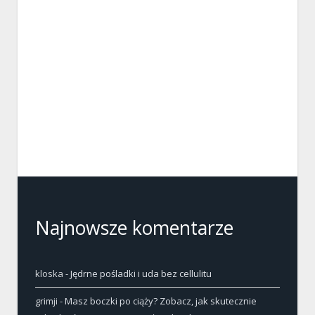
Najnowsze komentarze
kloska
-
Jędrne pośladki i uda bez cellulitu
grimji
-
Masz boczki po ciąży? Zobacz, jak skutecznie